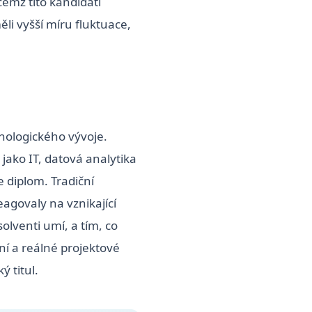
čemž tito kandidáti
ěli vyšší míru fluktuace,
nologického vývoje.
jako IT, datová analytika
e diplom. Tradiční
eagovaly na vznikající
olventi umí, a tím, co
ní a reálné projektové
 titul.