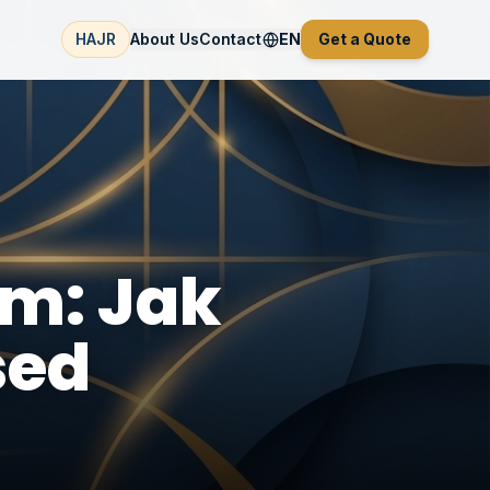
HAJR
About Us
Contact
EN
Get a Quote
m: Jak
sed