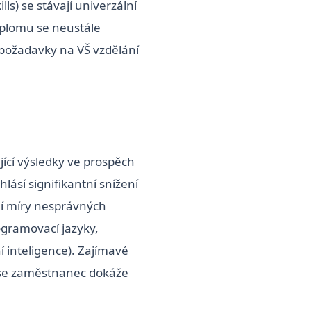
ills) se stávají univerzální
diplomu se neustále
li požadavky na VŠ vzdělání
jící výsledky ve prospěch
lásí signifikantní snížení
ní míry nesprávných
rogramovací jazyky,
ní inteligence). Zajímavé
e se zaměstnanec dokáže