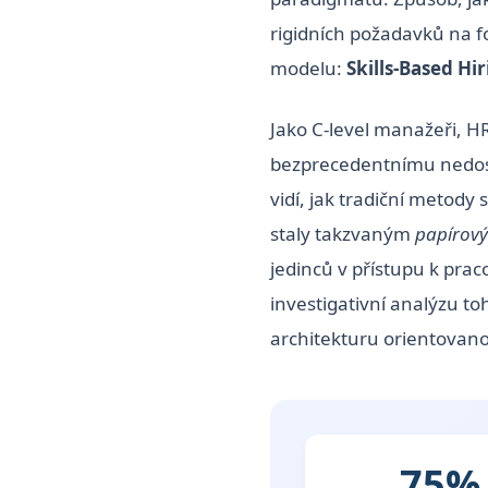
rigidních požadavků na f
modelu:
Skills-Based Hi
Jako C-level manažeři, HR
bezprecedentnímu nedost
vidí, jak tradiční metod
staly takzvaným
papírov
jedinců v přístupu k pra
investigativní analýzu to
architekturu orientovan
75%