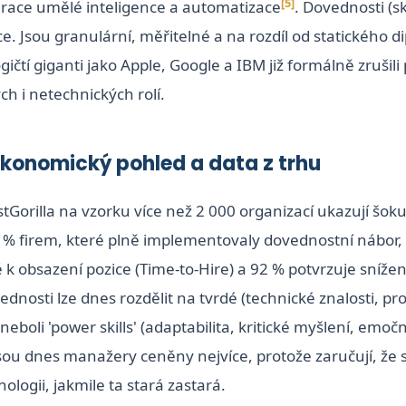
[5]
race umělé inteligence a automatizace
. Dovednosti (sk
e. Jsou granulární, měřitelné a na rozdíl od statického 
ogičtí giganti jako Apple, Google a IBM již formálně zruši
ch i netechnických rolí.
konomický pohled a data z trhu
Gorilla na vzorku více než 2 000 organizací ukazují šoku
 % firem, které plně implementovaly dovednostní nábor, h
 obsazení pozice (Time-to-Hire) a 92 % potvrzuje sníže
ednosti lze dnes rozdělit na tvrdé (technické znalosti, p
eboli 'power skills' (adaptabilita, kritické myšlení, emoč
s jsou dnes manažery ceněny nejvíce, protože zaručují, ž
ologii, jakmile ta stará zastará.