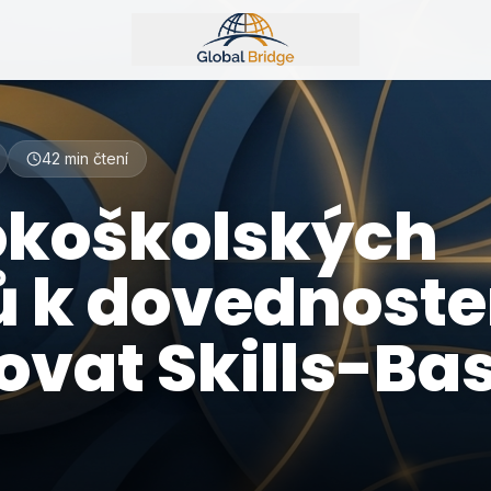
Global Bridge Logo
42
min čtení
okoškolských
 k dovednoste
ovat Skills-Ba