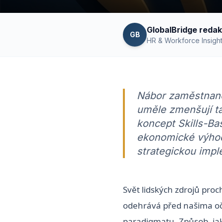
GlobalBridge reda
GB
HR & Workforce Insigh
Nábor zaměstnanců
uměle zmenšují tal
koncept Skills-Ba
ekonomické výhod
strategickou impl
Svět lidských zdrojů pro
odehrává před našima o
paradigmatu. Způsob, jaký