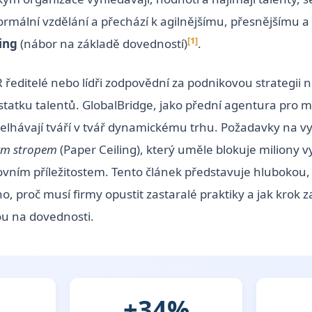
ormální vzdělání a přechází k agilnějšímu, přesnějšímu a
[1]
ring
(nábor na základě dovedností)
.
 ředitelé nebo lídři zodpovědní za podnikovou strategii 
atku talentů. GlobalBridge, jako přední agentura pro 
y selhávají tváří v tvář dynamickému trhu. Požadavky na 
ým stropem
(Paper Ceiling), který uměle blokuje miliony v
covním příležitostem. Tento článek představuje hlubokou
ho, proč musí firmy opustit zastaralé praktiky a jak kro
ou na dovednosti.
+34%