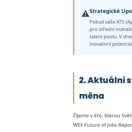
Strategické Up
⚠️
Pokud vaše ATS (Ap
pro střední manaže
talent poolu. V dne
inovativní potenciál
2. Aktuální 
měna
Žijeme v éře, kterou Svět
WEF Future of Jobs Repor