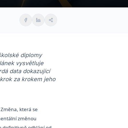
školské diplomy
lánek vysvětluje
rdá data dokazující
 krok za krokem jeho
. Změna, která se
mentální změnou
 definitivně odklání od