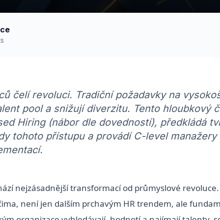
kce
ts
 čelí revoluci. Tradiční požadavky na vysoko
ent pool a snižují diverzitu. Tento hloubkový č
sed Hiring (nábor dle dovedností), předkládá tv
y tohoto přístupu a provádí C-level manažery
ementací.
chází nejzásadnější transformací od průmyslové revoluce
čima, není jen dalším prchavým HR trendem, ale funda
m organizace vyhledávají, hodnotí a najímají talenty, se