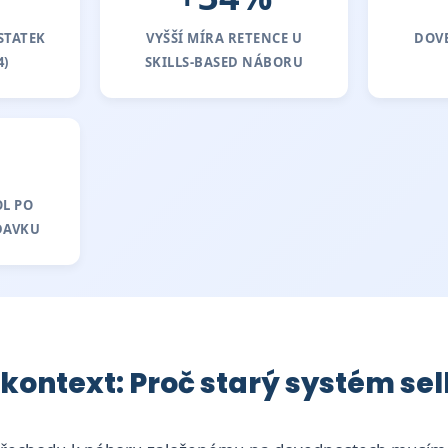
STATEK
VYŠŠÍ MÍRA RETENCE U
DOV
4)
SKILLS-BASED NÁBORU
OL PO
DAVKU
ý kontext: Proč starý systém se