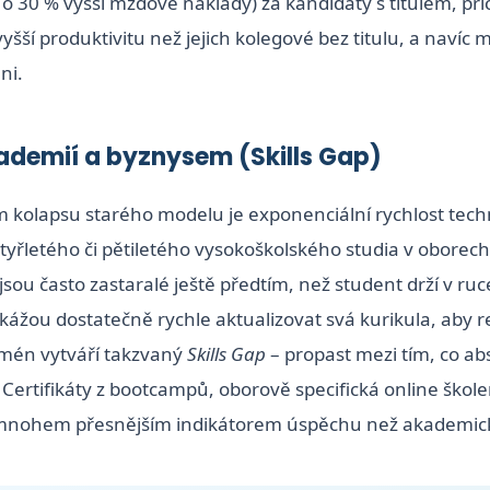
 o 30 % vyšší mzdové náklady) za kandidáty s titulem, při
yšší produktivitu než jejich kolegové bez titulu, a navíc m
ni.
ademií a byznysem (Skills Gap)
m kolapsu starého modelu je exponenciální rychlost tech
yřletého či pětiletého vysokoškolského studia v oborech 
jsou často zastaralé ještě předtím, než student drží v ruc
kážou dostatečně rychle aktualizovat svá kurikula, aby r
omén vytváří takzvaný
Skills Gap
– propast mezi tím, co abs
Certifikáty z bootcampů, oborově specifická online škole
í mnohem přesnějším indikátorem úspěchu než akademický