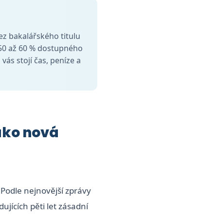
ez bakalářského titulu
 50 až 60 % dostupného
vás stojí čas, peníze a
jako nová
 Podle nejnovější zprávy
jících pěti let zásadní