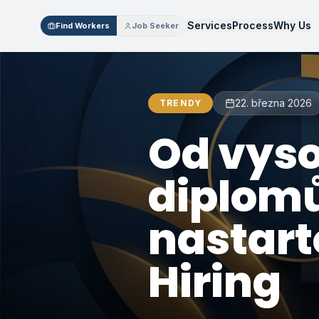
Services
Process
Why Us
Find Workers
Job Seeker
22. března 2026
TRENDY
Od vys
diplomů
nastart
Hiring