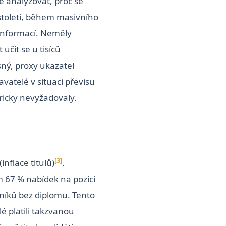
 analyzovat, proč se
 století, během masivního
 informací. Neměly
učit se u tisíců
sný, proxy ukazatel
vatelé v situaci převisu
oricky nevyžadovaly.
[3]
(inflace titulů)
.
m 67 % nabídek na pozici
vníků bez diplomu. Tento
é platili takzvanou