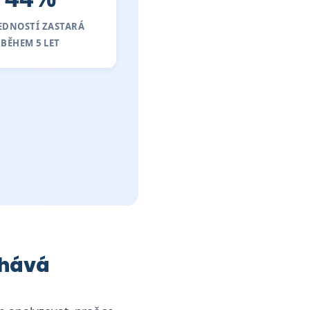
EDNOSTÍ ZASTARÁ
BĚHEM 5 LET
lhává