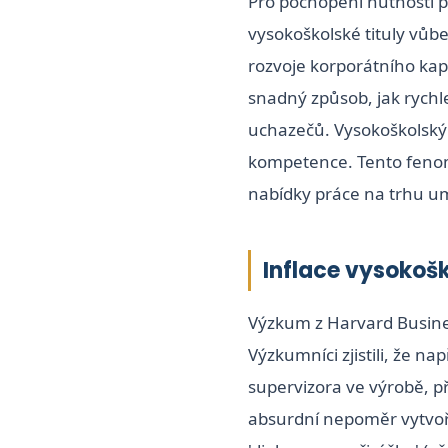
Pro pochopení nutnosti 
vysokoškolské tituly vůb
rozvoje korporátního kap
snadný způsob, jak rychle 
uchazečů. Vysokoškolský 
kompetence. Tento fenomé
nabídky práce na trhu umě
Inflace vysokošk
Výzkum z Harvard Busines
Výzkumníci zjistili, že n
supervizora ve výrobě, p
absurdní nepoměr vytvoři