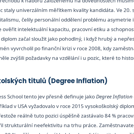
přechodu k náboru založenému na dovednostech musíme
ec staly univerzálním měřítkem kvality kandidáta. Ve 20.
italismu, čelily personální oddělení problému asymetrie
ověřit intelektuální kapacitu, pracovní etiku a schopnost 
diplom začal sloužit jako pohodlný, i když hrubý a nepře
n vyvrcholil po finanční krizi v roce 2008, kdy zaměstna
le zvýšili požadavky na vzdělání i u pozic, které to hist
olských titulů (Degree Inflation)
s School tento jev přesně definuje jako
Degree Inflation
apříklad v USA vyžadovalo v roce 2015 vysokoškolský diplo
řestože reálně tuto pozici úspěšně zastávalo 84 % praco
l strukturální neefektivitu na trhu práce. Zaměstnavatel