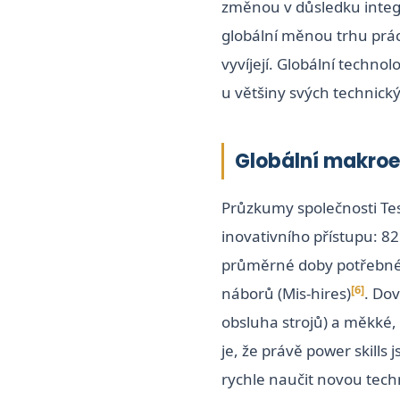
změnou v důsledku integ
globální měnou trhu prác
vyvíjejí. Globální technol
u většiny svých technický
Globální makroe
Průzkumy společnosti Test
inovativního přístupu: 82
průměrné doby potřebné k
[6]
náborů (Mis-hires)
. Dov
obsluha strojů) a měkké, n
je, že právě power skill
rychle naučit novou techn