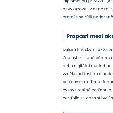
'diplomovou přirážku' (až
nevykazovali v dané roli v
protože se cítili nedoceně
Propast mezi ak
Dalším kritickým faktore
Znalosti získané během čt
nebo digitální marketing 
vzdělávací instituce nedo
potřeby trhu. Tento fen
byznys reálně potřebuje. 
portfolio se dnes stávaj