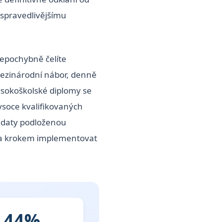
 spravedlivějšímu
nepochybně čelíte
mezinárodní nábor, denně
vysokoškolské diplomy se
ysoce kvalifikovaných
, daty podloženou
k za krokem implementovat
44%